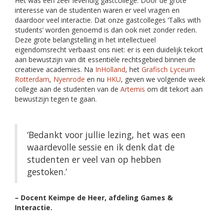
Het was een zeer levendig gastcollege. Door de grote
interesse van de studenten waren er veel vragen en
daardoor veel interactie. Dat onze gastcolleges ‘Talks with
students’ worden genoemd is dan ook niet zonder reden.
Deze grote belangstelling in het intellectueel
eigendomsrecht verbaast ons niet: er is een duidelijk tekort
aan bewustzijn van dit essentiële rechtsgebied binnen de
creatieve academies. Na
InHolland
, het
Grafisch Lyceum
Rotterdam
,
Nyenrode
en nu
HKU
, geven we volgende week
college aan de studenten van de
Artemis
om dit tekort aan
bewustzijn tegen te gaan.
‘Bedankt voor jullie lezing, het was een
waardevolle sessie en ik denk dat de
studenten er veel van op hebben
gestoken.’
– Docent Keimpe de Heer, afdeling Games &
Interactie.