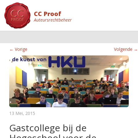
CC Proof
Auteursrechtbeheer
← Vorige
Volgende →
13 Mei, 2015
Gastcollege bij de
Hogeschool voor de