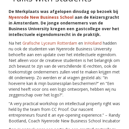
De Merkplaats was afgelopen dinsdag op bezoek bij
Nyenrode New Business School
aan de Keizersgracht
in Amsterdam. De jonge ondernemers van de
Business University kregen een gastcollege over het
intellectuele eigendomsrecht in de praktijk.
Na het
Grafische Lyceum Rotterdam
en
InHolland
hadden
nu ook de studenten van Nyenrode Business University
behoefte aan een update over het intellectuele eigendom.
Niet alleen voor de creatieve studenten is het belangrijk om
zich bewust te zijn van de verschillende IE-rechten, ook de
toekomstige ondernemers zullen veel te maken krijgen met
dit onderwerp. Zo werden er al vragen gesteld als: “In
hoeverre kan ik mijn businessplan beschermen?” en “Een
vriend heeft voor ons een logo ontworpen, hebben wij nu
zeggenschap over het logo?”.
“A very practical workshop on intellectual property right was
held by the team from CC Proof. Our nascent
entrepreneurs found it an eye-opening experience.” – Randy
Bootland, Coach Nyenrode New Business School Incubator