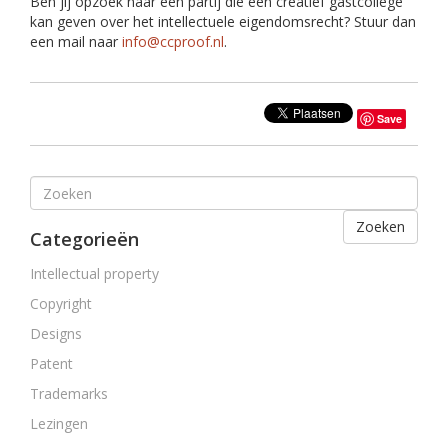
Ben jij opzoek naar een partij die een creatief gastcollege
kan geven over het intellectuele eigendomsrecht? Stuur dan
een mail naar
info@ccproof.nl
.
Save
Zoeken
Categorieën
Intellectual property
Copyright
Designs
Patent
Trademarks
Lezingen