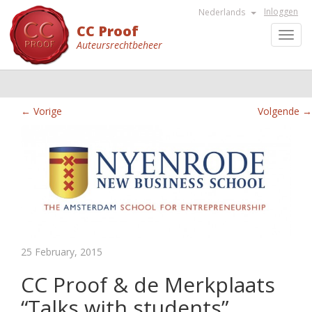
Inloggen
Nederlands
CC Proof
Toggl
Auteursrechtbeheer
navig
← Vorige
Volgende →
25 February, 2015
CC Proof & de Merkplaats
“Talks with students”