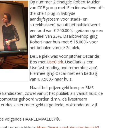
Op nummer 2 eindigde Robert Mulder
van CRE group met ‘Een innovatieve off-
the-shelf-plug-in hybryde
aandrijfsysteem voor stads- en
streekbussen’. Vanuit het publiek werd
een bod van € 200.000,- gedaan op een
aandeel van 25%. Daarbovenop ging
Robert naar huis met € 15.000,- voor
het behalen van de 2e plek.
De 3e plek was voor pitcher Oscar de
Bos met
UseClark
. UseClark is een
‘Usefast reading and remember app’.
Hiermee ging Oscar met een bedrag
van € 7.500,- naar huis.
Naast het prijzengeld kon per SMS
 kandidaten, zowel vanuit het publiek als vanuit huis: de
 computer gehoord worden d.m.v. de livestream
s er dus zeker meer geld uitgedeeld, ook onder de vijf
er de volgende HAARLEMVALLEY®.
ent terug te kijken:
https://www.youtube.com/watch?