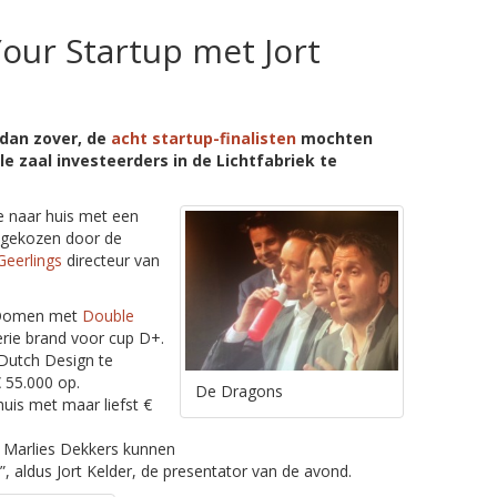
Your Startup met Jort
dan zover, de
acht startup-finalisten
mochten
e zaal investeerders in de Lichtfabriek te
ie naar huis met een
n gekozen door de
Geerlings
directeur van
 Oomen met
Double
erie brand voor cup D+.
Dutch Design te
€ 55.000 op.
De Dragons
uis met maar liefst €
e Marlies Dekkers kunnen
”, aldus Jort Kelder, de presentator van de avond.