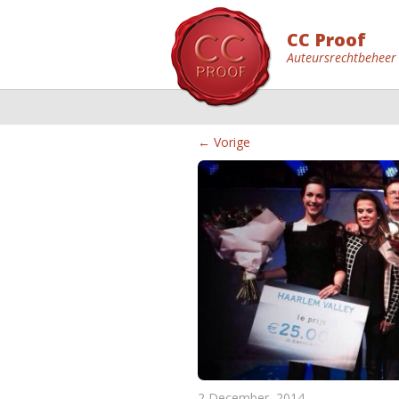
CC Proof
Auteursrechtbeheer
← Vorige
2 December, 2014