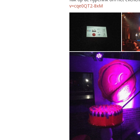
v=cqe0QT2-8xM