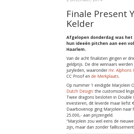
Finale Present 
Kelder
Afgelopen donderdag was het 
hun ideeën pitchen aan een voll
Haarlem.
Van de acht finalisten gingen er dr
geldprijs. De drie winnaars werde
juryleden, waaronder
mr. Alphons 
CC Proof en
de Merkplaats
.
Op nummer 1 eindigde Marjolein
Dutch Design
: the customized ling
Twee dragons besloten in Double 
investeren, dit leverde maar liefst 
Daarbovenop ging Marjolein naar h
25.000,- aan prijzengeld.
“Marjolein zou wel eens de nieuw
zijn, maar dan zonder faillissement