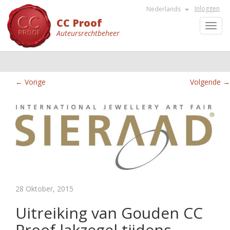
Inloggen
Nederlands
CC Proof
Toggl
Auteursrechtbeheer
navig
← Vorige
Volgende →
28 Oktober, 2015
Uitreiking van Gouden CC
Proof lakzegel tijdens