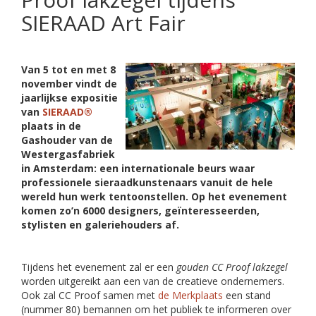
SIERAAD Art Fair
Van 5 tot en met 8
november vindt de
jaarlijkse expositie
van
SIERAAD®
plaats in de
Gashouder van de
Westergasfabriek
in Amsterdam: een internationale beurs waar
professionele sieraadkunstenaars vanuit de hele
wereld hun werk tentoonstellen. Op het evenement
komen zo’n 6000 designers, geïnteresseerden,
stylisten en galeriehouders af.
Tijdens het evenement zal er een
gouden CC Proof lakzegel
worden uitgereikt aan een van de creatieve ondernemers.
Ook zal CC Proof samen met
de Merkplaats
een stand
(nummer 80) bemannen om het publiek te informeren over