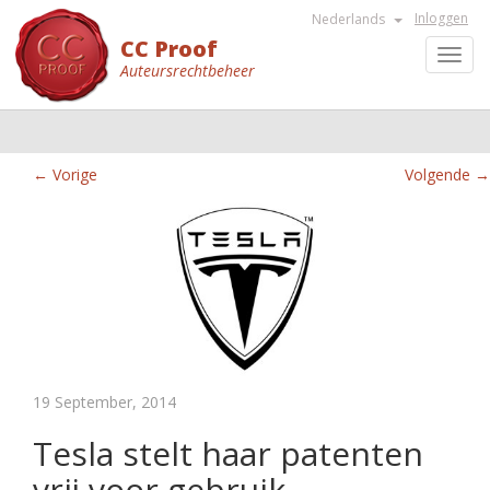
Inloggen
Nederlands
CC Proof
Toggl
Auteursrechtbeheer
navig
← Vorige
Volgende →
19 September, 2014
Tesla stelt haar patenten
vrij voor gebruik